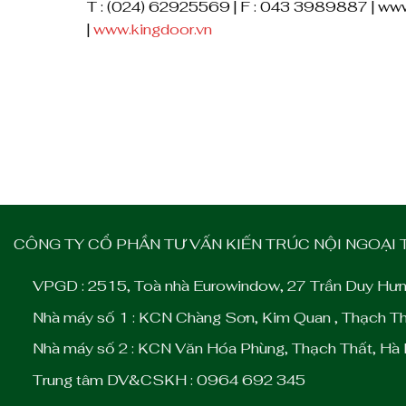
T : (024) 62925569 | F : 043 3989887 | ww
|
www.kingdoor.vn
CÔNG TY CỔ PHẦN TƯ VẤN KIẾN TRÚC NỘI NGOẠI
VPGD : 2515, Toà nhà Eurowindow, 27 Trần Duy Hưn
Nhà máy số 1 : KCN Chàng Sơn, Kim Quan , Thạch Th
Nhà máy số 2 : KCN Văn Hóa Phùng, Thạch Thất, Hà 
Trung tâm DV&CSKH : 0964 692 345