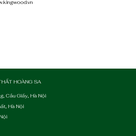
w.kingwood.vn
 THẤT HOÀNG SA
g, Cầu Giấy, Hà Nội
ất, Hà Nội
Nội