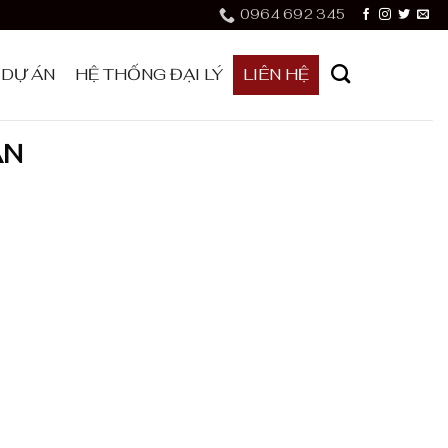
0964 692 345
DỰ ÁN
HỆ THỐNG ĐẠI LÝ
LIÊN HỆ
ẪN