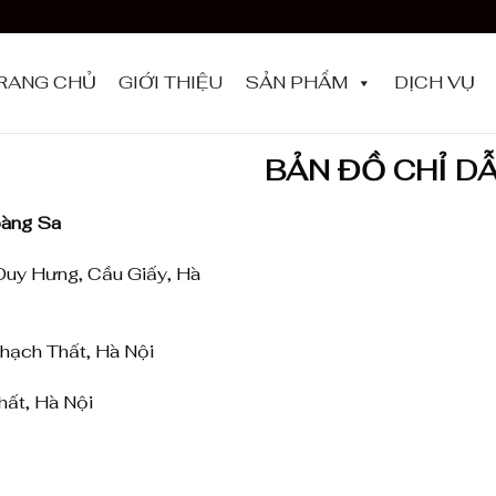
RANG CHỦ
GIỚI THIỆU
SẢN PHẨM
DỊCH VỤ
BẢN ĐỒ CHỈ D
oàng Sa
Duy Hưng, Cầu Giấy, Hà
hạch Thất, Hà Nội
ất, Hà Nội