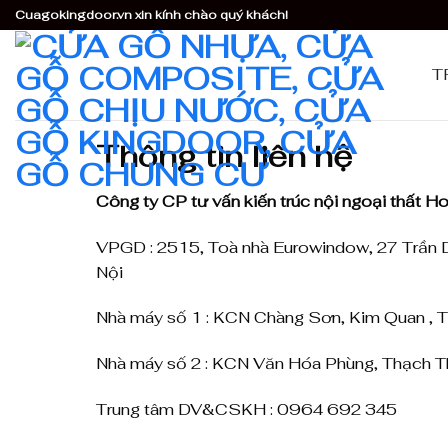
Skip
Cuagokingdoor.vn xin kính chào quý khách!
to
content
T
Thông tin liên hệ
Công ty CP tư vấn kiến trúc nội ngoại thất H
VPGD : 2515, Toà nhà Eurowindow, 27 Trần 
Nội
Nhà máy số 1 : KCN Chàng Sơn, Kim Quan , T
Nhà máy số 2 : KCN Văn Hóa Phùng, Thạch Th
Trung tâm DV&CSKH : 0964 692 345