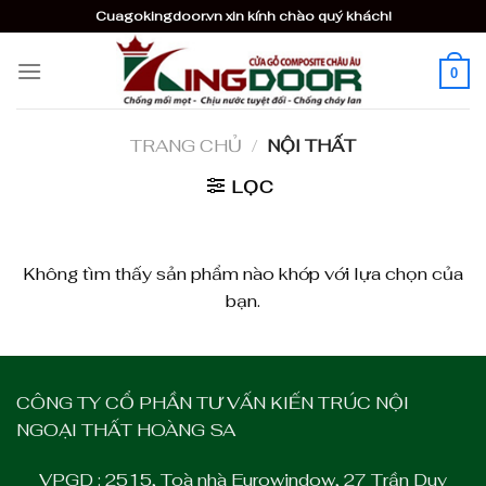
Skip
Cuagokingdoor.vn xin kính chào quý khách!
to
content
0
TRANG CHỦ
/
NỘI THẤT
LỌC
Không tìm thấy sản phẩm nào khớp với lựa chọn của
bạn.
CÔNG TY CỔ PHẦN TƯ VẤN KIẾN TRÚC NỘI
NGOẠI THẤT HOÀNG SA
VPGD : 2515, Toà nhà Eurowindow, 27 Trần Duy