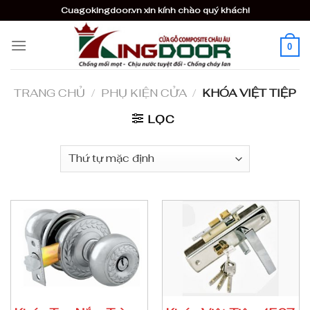
Skip
Cuagokingdoor.vn xin kính chào quý khách!
to
content
0
TRANG CHỦ
/
PHỤ KIỆN CỬA
/
KHÓA VIỆT TIỆP
LỌC