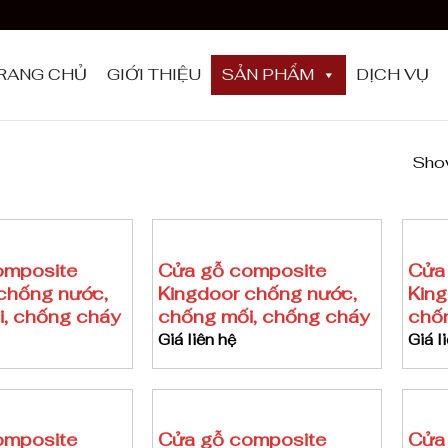
RANG CHỦ
GIỚI THIỆU
SẢN PHẨM
DỊCH VỤ
Show
omposite
Cửa gỗ composite
Cửa
chống nước,
Kingdoor chống nước,
King
, chống cháy
chống mối, chống cháy
chốn
Giá liên hệ
Giá l
omposite
Cửa gỗ composite
Cửa