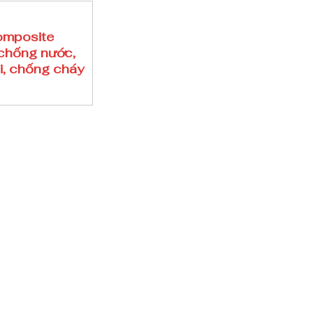
omposite
chống nước,
, chống cháy