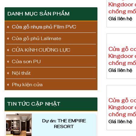
Kingdoor 
chống mối
DANH MỤC SẢN PHẨM
Giá liên hệ
Cửa gỗ nhựa phủ Film PVC
Cửa gỗ phủ Lalimate
Cửa gỗ c
CỬA KÍNH CƯỜNG LỰC
Kingdoor 
Cửa sơn PU
chống mối
Giá liên hệ
Nội thất
Phụ kiện cửa
Cửa gỗ c
TIN TỨC CẬP NHẬT
Kingdoor 
chống mối
Dự án: THE EMPIRE
Giá liên hệ
RESORT