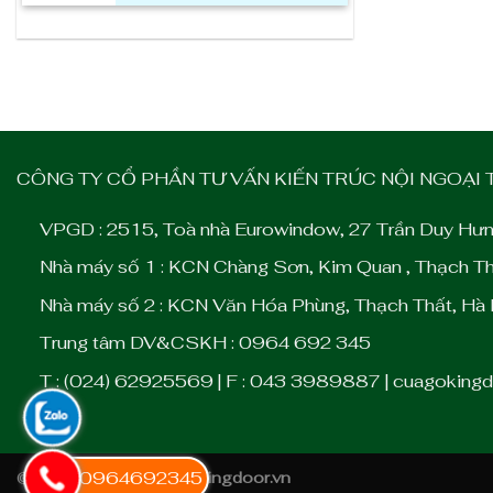
CÔNG TY CỔ PHẦN TƯ VẤN KIẾN TRÚC NỘI NGOẠI
VPGD : 2515, Toà nhà Eurowindow, 27 Trần Duy Hưn
Nhà máy số 1 : KCN Chàng Sơn, Kim Quan , Thạch Th
Nhà máy số 2 : KCN Văn Hóa Phùng, Thạch Thất, Hà 
Trung tâm DV&CSKH : 0964 692 345
T : (024) 62925569 | F : 043 3989887 | cuagokingdo
0964692345
© Bản quyền thuộc về
kingdoor.vn