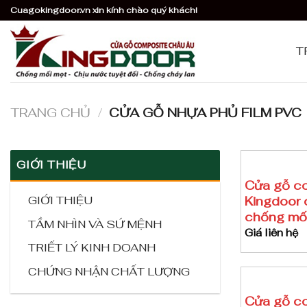
Skip
Cuagokingdoor.vn xin kính chào quý khách!
to
content
T
TRANG CHỦ
/
CỬA GỖ NHỰA PHỦ FILM PVC
GIỚI THIỆU
Cửa gỗ c
Kingdoor 
GIỚI THIỆU
chống mối
TẦM NHÌN VÀ SỨ MỆNH
Giá liên hệ
TRIẾT LÝ KINH DOANH
CHỨNG NHẬN CHẤT LƯỢNG
Cửa gỗ c