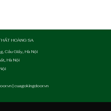
 THẤT HOÀNG SA
g, Cầu Giấy, Hà Nội
ất, Hà Nội
Nội
or.vn | cuagokingdoor.vn